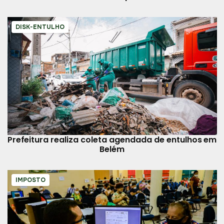
DISK-ENTULHO
Prefeitura realiza coleta agendada de entulhos em
Belém
IMPOSTO