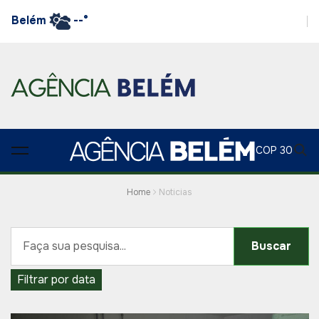
Belém
--°
COP 30
Home
Noticias
Buscar
Filtrar por data