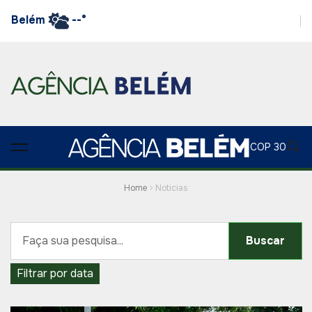
Belém
--°
COP 30
Home
Noticias
Buscar
Filtrar por data