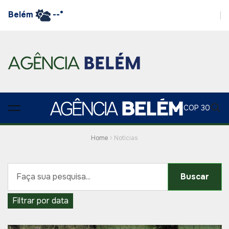
Belém
--°
COP 30
Home
Noticias
Buscar
Filtrar por data