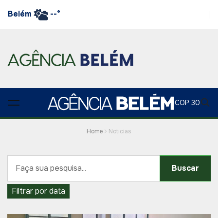
Belém
--°
COP 30
Home
Noticias
Buscar
Filtrar por data