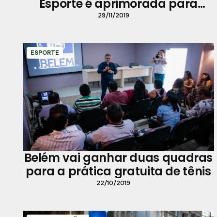
Esporte é aprimorada para
acesso mais democrático e
29/11/2019
transparente
ESPORTE
Belém vai ganhar duas quadras
para a prática gratuita de tênis
22/10/2019