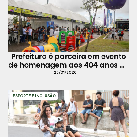
Prefeitura é parceira em evento
de homenagem aos 404 anos de
Belém
25/01/2020
ESPORTE E INCLUSÃO