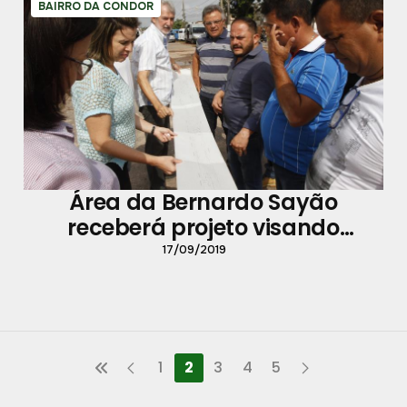
BAIRRO DA CONDOR
Área da Bernardo Sayão
receberá projeto visando
práticas esportivas e lazer
17/09/2019
1
2
3
4
5