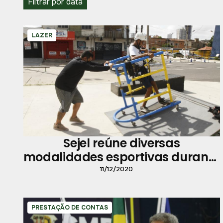
Filtrar por data
LAZER
Sejel reúne diversas
modalidades esportivas durante
programação na Aldeia
11/12/2020
Amazônica
PRESTAÇÃO DE CONTAS