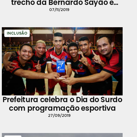
trecho da Bernardo Sayão e
segue obra no trapiche do Porto
07/11/2019
da Palha
INCLUSÃO
Prefeitura celebra o Dia do Surdo
com programação esportiva
27/09/2019