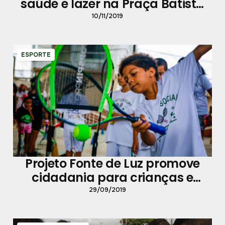
saúde e lazer na Praça Batista
Campos
10/11/2019
ESPORTE
Projeto Fonte de Luz promove
cidadania para crianças e
jovens
29/09/2019