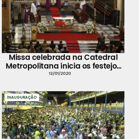
Missa celebrada na Catedral
Metropolitana inicia os festejos
do aniversário de Belém
12/01/2020
INAUGURAÇÃO