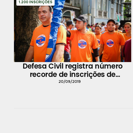
1.200 INSCRIÇÕES
Defesa Civil registra número
recorde de inscrições de
voluntários para o Círio de
20/09/2019
Nazaré