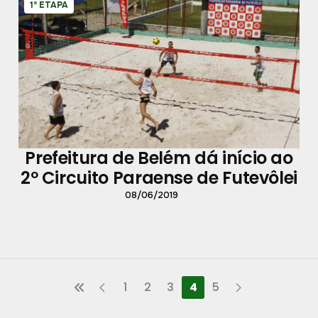
1ª ETAPA
Prefeitura de Belém dá início ao
2º Circuito Paraense de Futevôlei
08/06/2019
1
2
3
4
5