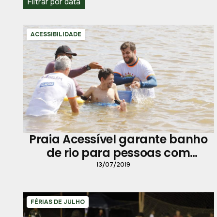
Filtrar por data
ACESSIBILIDADE
Praia Acessível garante banho
de rio para pessoas com
deficiência e mobilidade
13/07/2019
reduzida
FÉRIAS DE JULHO