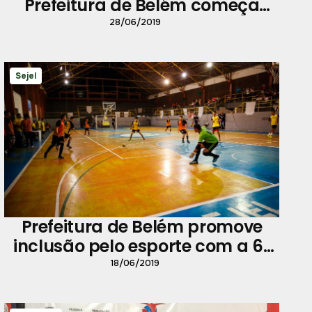
Prefeitura de Belém começa
neste domingo, 30
28/06/2019
Sejel
Prefeitura de Belém promove
inclusão pelo esporte com a 6ª
Copa de Futsal para Surdos
18/06/2019