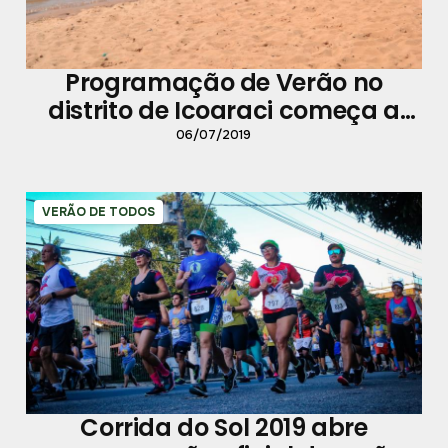
Programação de Verão no
distrito de Icoaraci começa a
partir deste domingo, 07.
06/07/2019
VERÃO DE TODOS
Corrida do Sol 2019 abre