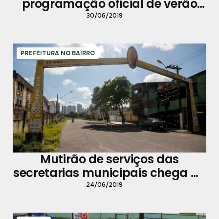
programação oficial de verão
da Prefeitura de Belém
30/06/2019
PREFEITURA NO BAIRRO
Mutirão de serviços das
secretarias municipais chega ao
bairro da Cremação
24/06/2019