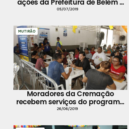
ações da Prefeitura de Belém e
programação especial
05/07/2019
MUTIRÃO
Moradores da Cremação
recebem serviços do programa
Prefeitura no Bairro
26/06/2019