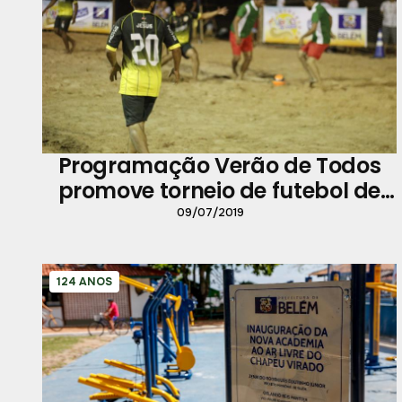
Programação Verão de Todos
promove torneio de futebol de
areia em Icoaraci
09/07/2019
124 ANOS