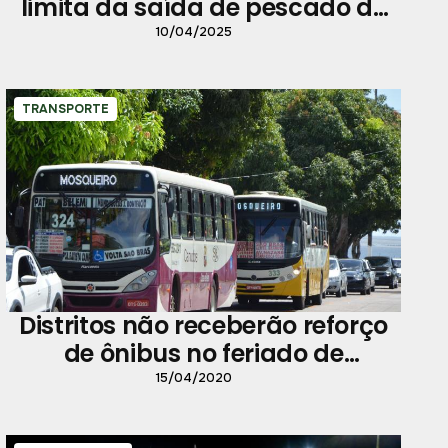
limita da saída de pescado de
Belém
10/04/2025
TRANSPORTE
Distritos não receberão reforço
de ônibus no feriado de
Tiradentes para evitar
15/04/2020
aglomeração