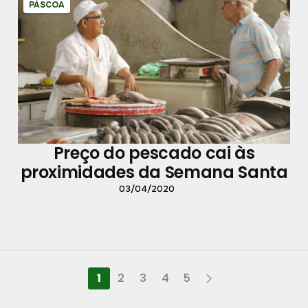
PÁSCOA
Preço do pescado cai às
proximidades da Semana Santa
03/04/2020
1
2
3
4
5