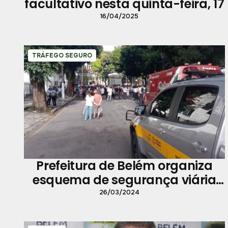
facultativo nesta quinta-feira, 17
16/04/2025
TRÁFEGO SEGURO
Prefeitura de Belém organiza
esquema de segurança viária
para as procissões da Semana
26/03/2024
Santa