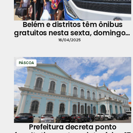
Belém e distritos têm ônibus
gratuitos nesta sexta, domingo e
segunda
16/04/2025
PÁSCOA
Prefeitura decreta ponto