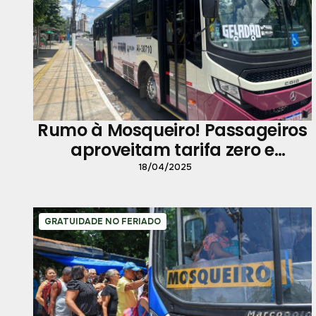
Rumo à Mosqueiro! Passageiros
aproveitam tarifa zero e
Geladão
18/04/2025
GRATUIDADE NO FERIADO