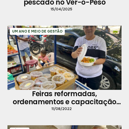
pescado no Ver-o-Peso
15/04/2025
UM ANO E MEIO DE GESTÃO
Feiras reformadas,
ordenamentos e capacitação
profissional e rural aquecem a
11/08/2022
economia de Belém e ilhas