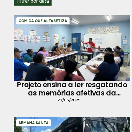
Filtrar por data
COMIDA QUE ALFABETIZA
Projeto ensina a ler resgatando
as memórias afetivas da
alimentação
23/05/2025
SEMANA SANTA