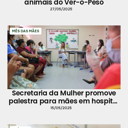
animais do Ver-o-Peso
27/05/2025
MÊS DAS MÃES
Secretaria da Mulher promove
palestra para mães em hospital
oncológico
15/05/2025