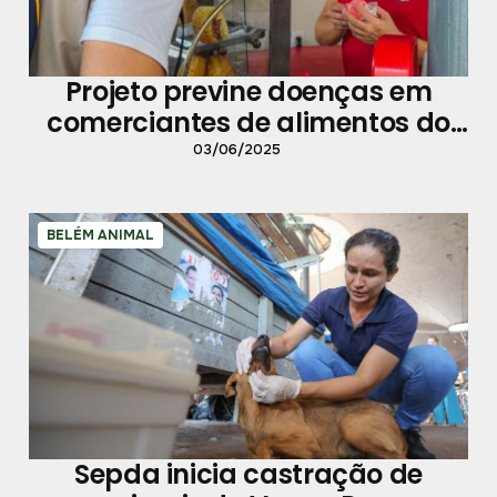
Projeto previne doenças em
comerciantes de alimentos do
Ver-o-Peso
03/06/2025
BELÉM ANIMAL
Sepda inicia castração de