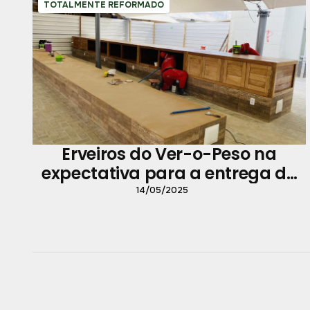
TOTALMENTE REFORMADO
Erveiros do Ver-o-Peso na
expectativa para a entrega do
novo espaço
14/05/2025