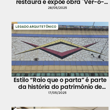
restaura e expõe obra "Ver-o-
Peso III"
28/05/2025
LEGADO ARQUITETÔNICO
Estilo “Raio que o parta” é parte
da história do patrimônio de
Belém
17/05/2025