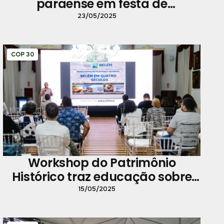
paraense em festa de
aprendizagem
23/05/2025
COP 30
Workshop do Patrimônio
Histórico traz educação sobre
preservação
15/05/2025