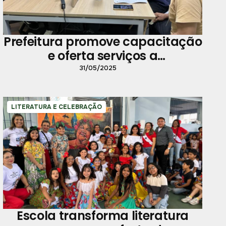
Prefeitura promove capacitação
e oferta serviços a
empreendedores
31/05/2025
LITERATURA E CELEBRAÇÃO
Escola transforma literatura