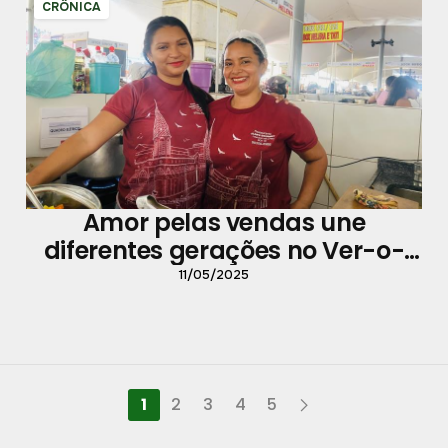
CRÔNICA
Amor pelas vendas une
diferentes gerações no Ver-o-
Peso
11/05/2025
1
2
3
4
5