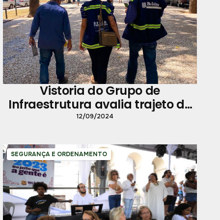
Vistoria do Grupo de
Infraestrutura avalia trajeto do
Círio para garantir segurança
12/09/2024
aos romeiros
SEGURANÇA E ORDENAMENTO