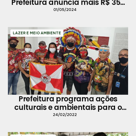
Prefeitura anuncia mais R$ 350
milhões da parceria com
01/05/2024
governo federal para Belém
LAZER E MEIO AMBIENTE
Prefeitura programa ações
culturais e ambientais para o
feriado de Carnaval em
24/02/2022
Mosqueiro