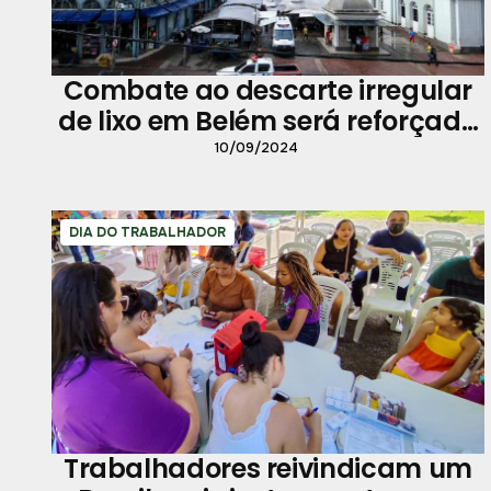
Combate ao descarte irregular
de lixo em Belém será reforçado
no trajeto do Círio de Nazaré
10/09/2024
DIA DO TRABALHADOR
Trabalhadores reivindicam um