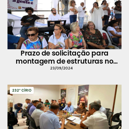
Prazo de solicitação para
montagem de estruturas no
trajeto do Círio termina nesta
23/09/2024
sexta-feira, 27
232º CÍRIO