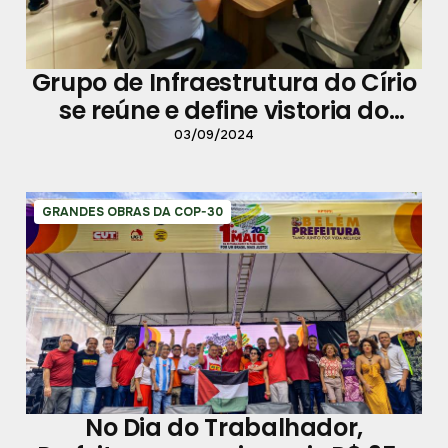
Grupo de Infraestrutura do Círio
se reúne e define vistoria do
percurso para a próxima
03/09/2024
semana
GRANDES OBRAS DA COP-30
No Dia do Trabalhador,