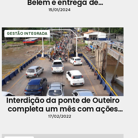
Belém e entrega de
equipamentos marcam o
15/01/2024
aniversário da capital paraense
GESTÃO INTEGRADA
Interdição da ponte de Outeiro
completa um mês com ações
intensas da Prefeitura de Belém
17/02/2022
no distrito