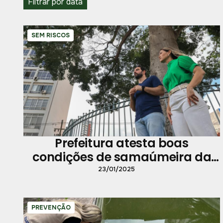
Filtrar por data
SEM RISCOS
Prefeitura atesta boas
condições de samaúmeira da
praça Santuário
23/01/2025
PREVENÇÃO