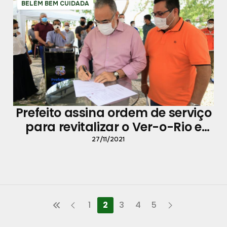
BELÉM BEM CUIDADA
Prefeito assina ordem de serviço
para revitalizar o Ver-o-Rio e
canteiro da avenida Pedro
27/11/2021
Álvares Cabral
1
2
3
4
5