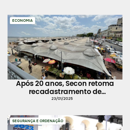
ECONOMIA
Após 20 anos, Secon retoma
recadastramento de
trabalhadores de feiras e
23/01/2025
mercados
SEGURANÇA E ORDENAÇÃO