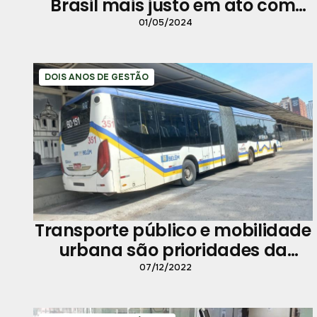
Brasil mais justo em ato com
serviços públicos e cultura na
01/05/2024
Praça da República
DOIS ANOS DE GESTÃO
Transporte público e mobilidade
urbana são prioridades da
Prefeitura para toda a
07/12/2022
população