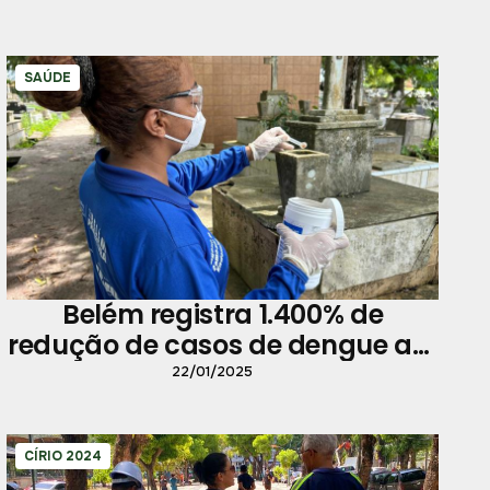
SAÚDE
Belém registra 1.400% de
redução de casos de dengue até
20 de janeiro
22/01/2025
CÍRIO 2024