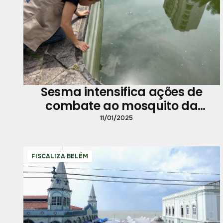
Sesma intensifica ações de
combate ao mosquito da
dengue em Belém
11/01/2025
FISCALIZA BELÉM