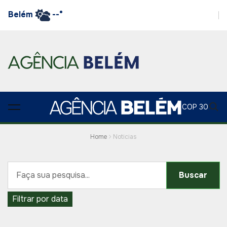
Belém
--°
COP 30
Home
Noticias
Buscar
Filtrar por data