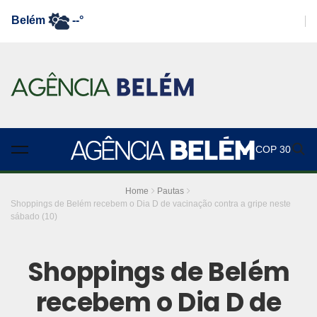
Belém
--°
COP 30
Home
Pautas
Shoppings de Belém recebem o Dia D de vacinação contra a gripe neste
sábado (10)
Shoppings de Belém
recebem o Dia D de