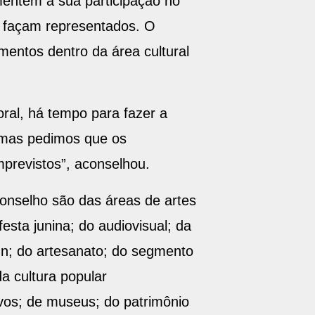
amentem a sua participação no
e façam representados. O
mentos dentro da área cultural
ral, há tempo para fazer a
 mas pedimos que os
mprevistos”, aconselhou.
onselho são das áreas de artes
festa junina; do audiovisual; da
sign; do artesanato; do segmento
da cultura popular
vos; de museus; do patrimônio