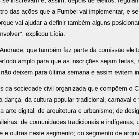
s se inscrevam e, assim, depois de eleitos, regul
ntro das ações que a Fumbel vai implementar, e s
rque vai ajudar a definir também alguns posiciona
volver”, explicou Lídia.
Andrade, que também faz parte da comissão eleito
ríodo amplo para que as inscrições sejam feitas,
l não deixem para última semana e assim evitem i
 da sociedade civil organizada que compõem o C
a dança, da cultura popular tradicional, carnaval e 
a; da arte digital; de arquitetura e urbanismo; de de
ileiras; de comunidades tradicionais e indígenas; 
e e outras neste segmento; do segmento de arqui