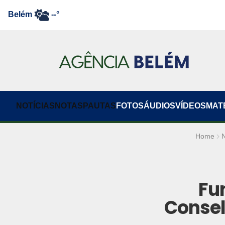
Belém
--°
NOTÍCIAS
NOTAS
PAUTAS
FOTOS
ÁUDIOS
VÍDEOS
MAT
Home
N
Fu
Consel