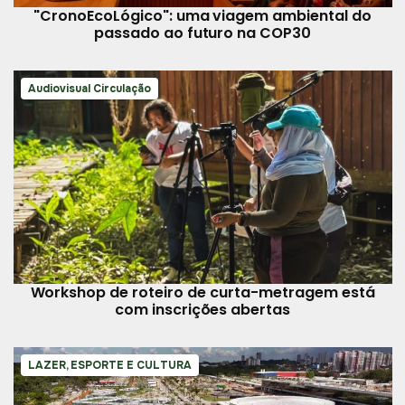
"CronoEcoLógico": uma viagem ambiental do
passado ao futuro na COP30
Audiovisual Circulação
Workshop de roteiro de curta-metragem está
com inscrições abertas
LAZER, ESPORTE E CULTURA