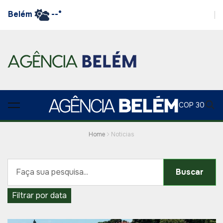
Belém
--°
COP 30
Home
Noticias
Buscar
Filtrar por data