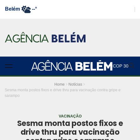
Belém
--°
COP 30
Home
Notícias
Sesma monta postos fixos e drive thru para vacinação contra gripe e
sarampo
VACINAÇÃO
Sesma monta postos fixos e
drive thru para vacinação