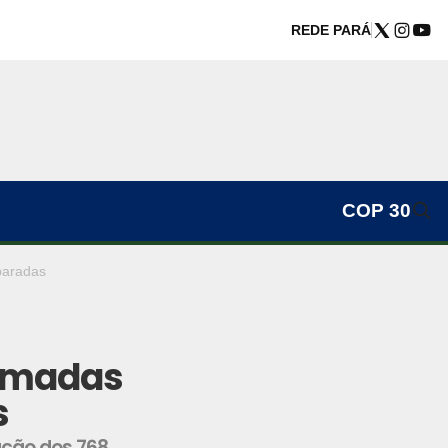
REDE PARÁ
COP 30
paradas
tomadas
s
ução dos 768