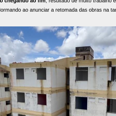
ão chegando ao fim
, resultado de muito trabalho
r Normando ao anunciar a retomada das obras na ta