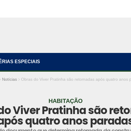
ÉRIAS ESPECIAIS
Notícias
Obras do Viver Pratinha são retomadas após quatro anos 
HABITAÇÃO
do Viver Pratinha são re
após quatro anos parada
do documento que determina retomada da constr