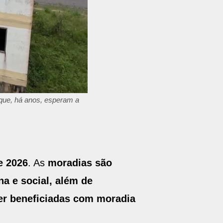
 que, há anos, esperam a
e 2026
. As
moradias são
na e social, além de
er beneficiadas com moradia