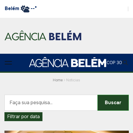
Belém
--°
COP 30
Home
Noticias
Buscar
Filtrar por data