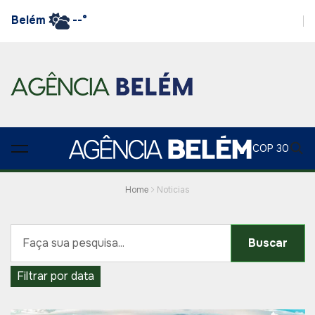
Belém
--°
COP 30
Home
Noticias
Buscar
Filtrar por data