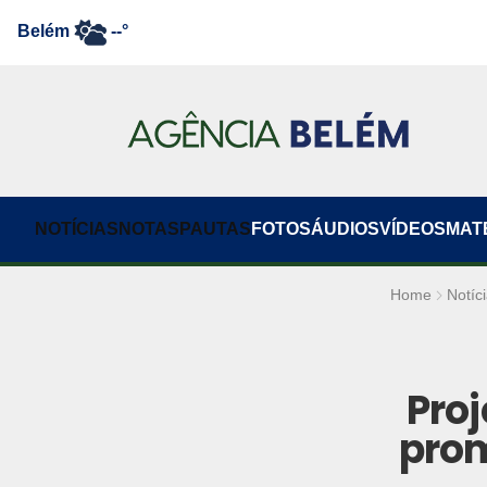
Belém
--°
NOTÍCIAS
NOTAS
PAUTAS
FOTOS
ÁUDIOS
VÍDEOS
MAT
Home
Notíc
Pro
prom