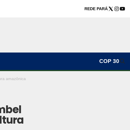
REDE PARÁ
COP 30
ura amazônica
mbel
ltura