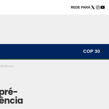
REDE PARÁ
COP 30
ficiência
 pré-
iência