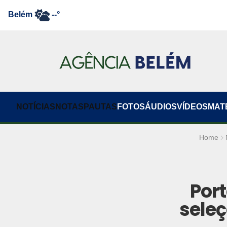
Belém
--°
NOTÍCIAS
NOTAS
PAUTAS
FOTOS
ÁUDIOS
VÍDEOS
MAT
Home
Port
seleç