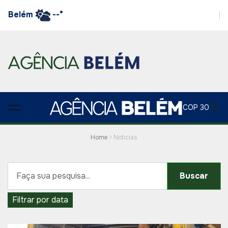
Belém
--°
COP 30
Home
Noticias
Buscar
Filtrar por data