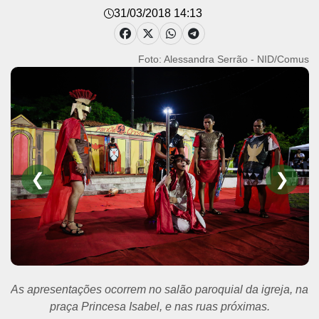
31/03/2018 14:13
Foto: Alessandra Serrão - NID/Comus
❮
❯
As apresentações ocorrem no salão paroquial da igreja, na
praça Princesa Isabel, e nas ruas próximas.