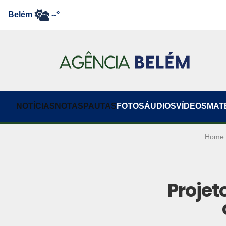
Belém
--°
NOTÍCIAS
NOTAS
PAUTAS
FOTOS
ÁUDIOS
VÍDEOS
MAT
Home
Proje