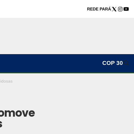
REDE PARÁ
COP 30
 idosas
romove
s