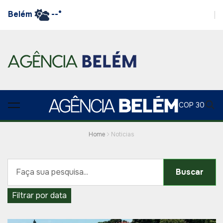
Belém
--°
COP 30
Home
Noticias
Buscar
Filtrar por data