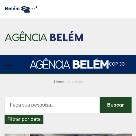
Belém
--°
COP 30
Home
Noticias
Buscar
Filtrar por data