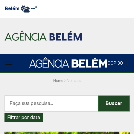
Belém
--°
COP 30
Home
Noticias
Buscar
Filtrar por data